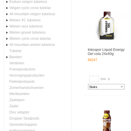
Enduro velgen tubeless
Velgen cyclo cross tubelar
All mountain velgen tubeless
Wielen XC tubeless
Wielen race tubeless
Wielen gravel tubeless
Wielen cyclo cross tubelar
All mountain wielen tubeless
Inkospor Liquid Energy
Tubelar
Gel cola 24x40g
Banden
IN047
Ventielen
Frameprotectors
Verzorgingsproducten
(min. 1)
Fietsstandaards
Zomerhandschoenen
Werkbanken
Zadelpen
Zadel
Disc adaptor
Dropper Seatposts
Gereedschappen
Kettinggeleiders