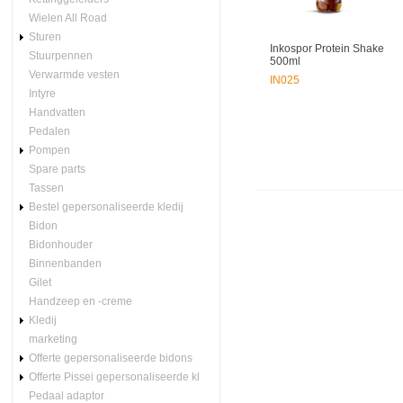
Wielen All Road
Sturen
Inkospor Protein Shake
Stuurpennen
500ml
Verwarmde vesten
IN025
Intyre
Handvatten
Pedalen
Pompen
Spare parts
Tassen
Bestel gepersonaliseerde kledij
Bidon
Bidonhouder
Binnenbanden
Gilet
Handzeep en -creme
Kledij
marketing
Offerte gepersonaliseerde bidons
Offerte Pissei gepersonaliseerde kl
Pedaal adaptor