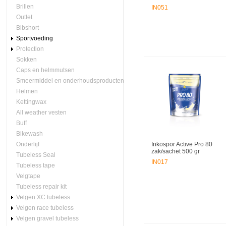
Brillen
IN051
Outlet
Bibshort
Sportvoeding
Protection
Sokken
Caps en helmmutsen
Smeermiddel en onderhoudsproducten
Helmen
Kettingwax
All weather vesten
Buff
Bikewash
Onderlijf
Inkospor Active Pro 80
zak/sachet 500 gr
Tubeless Seal
IN017
Tubeless tape
Velgtape
Tubeless repair kit
Velgen XC tubeless
Velgen race tubeless
Velgen gravel tubeless