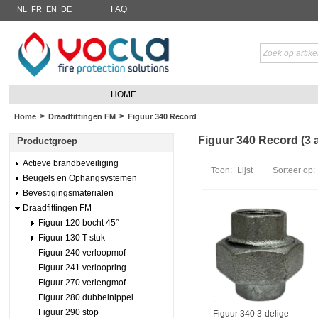
FAQ
NL
FR
EN
DE
HOME
>
>
Home
Draadfittingen FM
Figuur 340 Record
Figuur 340 Record (3 a
Productgroep
Actieve brandbeveiliging
Toon:
Lijst
Sorteer op:
Beugels en Ophangsystemen
Bevestigingsmaterialen
Draadfittingen FM
Figuur 120 bocht 45°
Figuur 130 T-stuk
Figuur 240 verloopmof
Figuur 241 verloopring
Figuur 270 verlengmof
Figuur 280 dubbelnippel
Figuur 290 stop
Figuur 340 3-delige