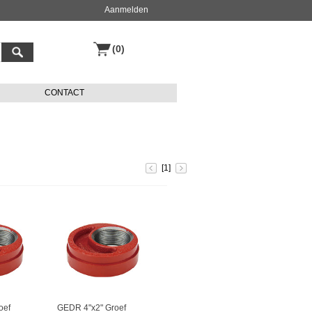
Aanmelden
(0)
CONTACT
[1]
oef
GEDR 4"x2" Groef