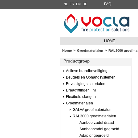
FAQ
NL
FR
EN
DE
HOME
>
>
Home
Groefmaterialen
RAL3000 groefmat
Productgroep
Actieve brandbeveiliging
Beugels en Ophangsystemen
Bevestigingsmaterialen
Draadfittingen FM
Flexibele slangen
Groefmaterialen
GALVA groefmaterialen
RAL3000 groefmaterialen
Aanboorzadel draad
Aanboorzadel gegroefd
Adaptor gegroefd