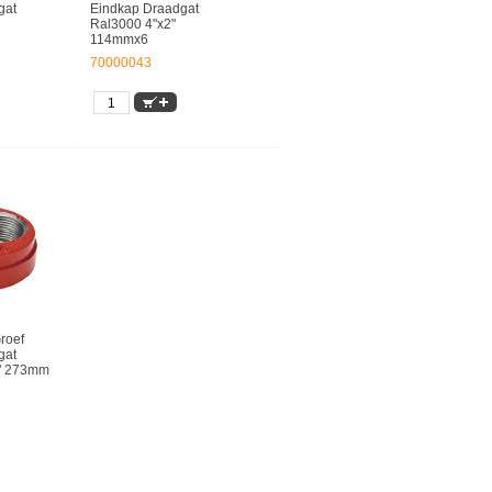
gat
Eindkap Draadgat
Ral3000 4"x2"
114mmx6
70000043
roef
gat
" 273mm