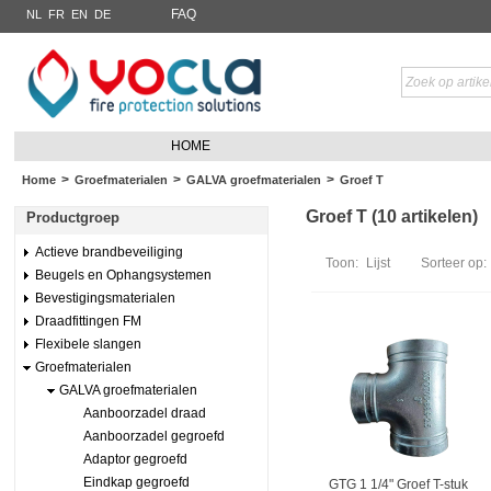
FAQ
NL
FR
EN
DE
HOME
>
>
>
Home
Groefmaterialen
GALVA groefmaterialen
Groef T
Groef T (10 artikelen)
Productgroep
Actieve brandbeveiliging
Toon:
Lijst
Sorteer op:
Beugels en Ophangsystemen
Bevestigingsmaterialen
Draadfittingen FM
Flexibele slangen
Groefmaterialen
GALVA groefmaterialen
Aanboorzadel draad
Aanboorzadel gegroefd
Adaptor gegroefd
Eindkap gegroefd
GTG 1 1/4" Groef T-stuk