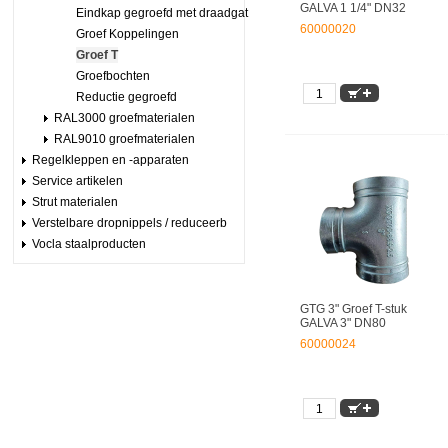
GALVA 1 1/4" DN32
Eindkap gegroefd met draadgat
60000020
Groef Koppelingen
Groef T
Groefbochten
Reductie gegroefd
RAL3000 groefmaterialen
RAL9010 groefmaterialen
Regelkleppen en -apparaten
Service artikelen
Strut materialen
Verstelbare dropnippels / reduceerb
Vocla staalproducten
GTG 3" Groef T-stuk
GALVA 3" DN80
60000024