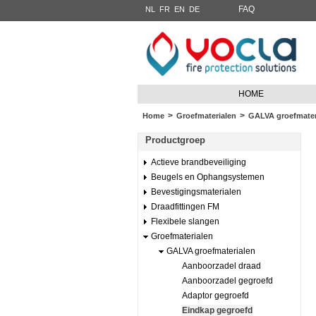
FAQ
NL
FR
EN
DE
HOME
>
>
Home
Groefmaterialen
GALVA groefmater
Productgroep
Actieve brandbeveiliging
Beugels en Ophangsystemen
Bevestigingsmaterialen
Draadfittingen FM
Flexibele slangen
Groefmaterialen
GALVA groefmaterialen
Aanboorzadel draad
Aanboorzadel gegroefd
Adaptor gegroefd
Eindkap gegroefd