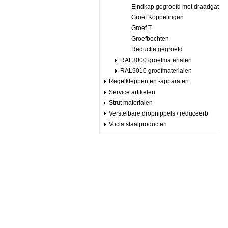
Eindkap gegroefd met draadgat
Groef Koppelingen
Groef T
Groefbochten
Reductie gegroefd
RAL3000 groefmaterialen
RAL9010 groefmaterialen
Regelkleppen en -apparaten
Service artikelen
Strut materialen
Verstelbare dropnippels / reduceerb
Vocla staalproducten