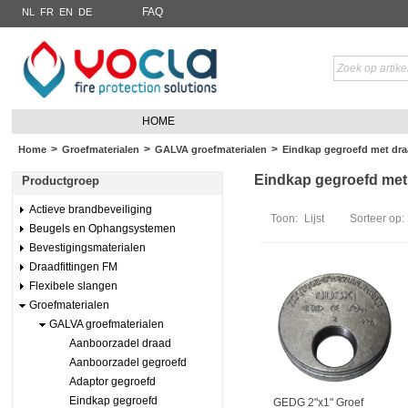
FAQ
NL
FR
EN
DE
HOME
>
>
>
Home
Groefmaterialen
GALVA groefmaterialen
Eindkap gegroefd met dra
Eindkap gegroefd met 
Productgroep
Actieve brandbeveiliging
Toon:
Lijst
Sorteer op:
Beugels en Ophangsystemen
Bevestigingsmaterialen
Draadfittingen FM
Flexibele slangen
Groefmaterialen
GALVA groefmaterialen
Aanboorzadel draad
Aanboorzadel gegroefd
Adaptor gegroefd
Eindkap gegroefd
GEDG 2"x1" Groef