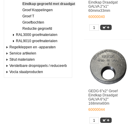
Eindkap Draadgat
Eindkap gegroefd met draadgat
GALVA 2"x1"
Groef Koppelingen
60mmx33mm
Groef T
60000040
Groefbochten
Reductie gegroefd
RAL3000 groefmaterialen
RAL9010 groefmaterialen
Regelkleppen en -apparaten
Service artikelen
Strut materialen
Verstelbare dropnippels / reduceerb
Vocla staalproducten
GEDG 6"x2" Groef
Eindkap Draadgat
GALVA 6"x2"
168mmx60m
60000044