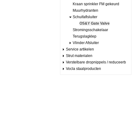
Kraan sprinkler FM gekeurd
Muurhydranten
Schuifaflsluiter
OS&Y Gate Valve
Stromingsschakelaar
Terugslagklep
Vlinder Afsluiter
Service artikelen
Strut materialen
Verstelbare dropnippels / reduceerb
Vocla staalproducten