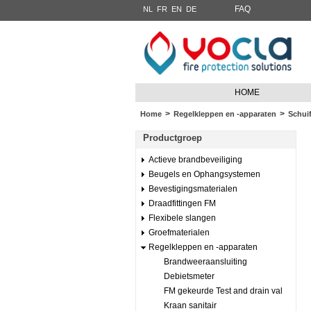
FAQ
NL
FR
EN
DE
HOME
>
>
Home
Regelkleppen en -apparaten
Schuif
Productgroep
Actieve brandbeveiliging
Beugels en Ophangsystemen
Bevestigingsmaterialen
Draadfittingen FM
Flexibele slangen
Groefmaterialen
Regelkleppen en -apparaten
Brandweeraansluiting
Debietsmeter
FM gekeurde Test and drain val
Kraan sanitair