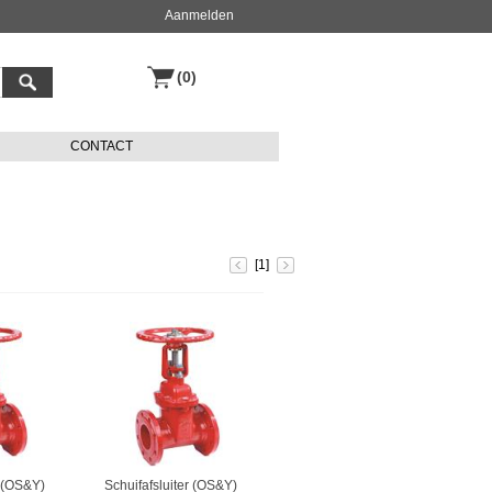
Aanmelden
(0)
CONTACT
[1]
r (OS&Y)
Schuifafsluiter (OS&Y)