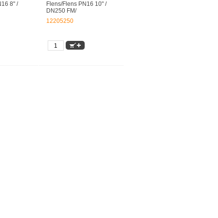
16 8" /
Flens/Flens PN16 10" /
DN250 FM/
12205250