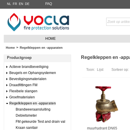
FAQ
NL
FR
EN
DE
HOME
>
Home
Regelkleppen en -apparaten
Regelkleppen en -appa
Productgroep
Actieve brandbeveiliging
Toon:
Lijst
Sorteer op:
Beugels en Ophangsystemen
Bevestigingsmaterialen
Draadfittingen FM
Flexibele slangen
Groefmaterialen
Regelkleppen en -apparaten
Brandweeraansluiting
Debietsmeter
FM gekeurde Test and drain val
Kraan sanitair
muurhydrant DN65