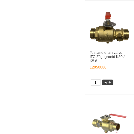
Test and drain valve
ITC 2" gegroefd K80 /
K5.6
12050080