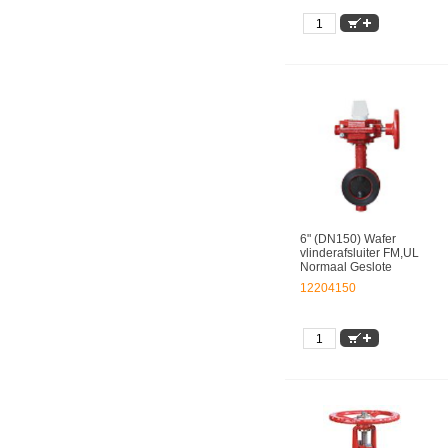
6" (DN150) Wafer
vlinderafsluiter FM,UL
Normaal Geslote
12204150