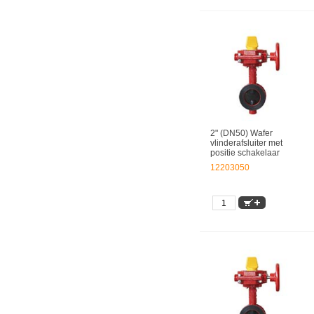
2" (DN50) Wafer
vlinderafsluiter met
positie schakelaar
12203050