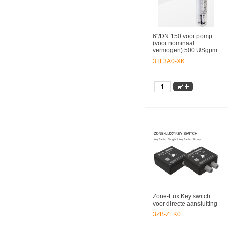
6"/DN 150 voor pomp
(voor nominaal
vermogen) 500 USgpm
3TL3A0-XK
Zone-Lux Key switch
voor directe aansluiting
3ZB-ZLK0