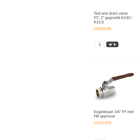
Test and drain valve
ITC 2" gegroefd K240 /
K16.8
12050240
Kogelkraan 3/4" FF met
FM approval
12101020