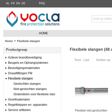
FAQ
NL
FR
EN
DE
HOME
>
Home
Flexibele slangen
Flexibele slangen (48 a
Productgroep
Actieve brandbeveiliging
Toon:
Lijst
Sorteer op:
Beugels en Ophangsystemen
Bevestigingsmaterialen
Draadfittingen FM
Flexibele slangen
Gevlochten slangen
Niet-gevlochten slangen
Onderdelen voor flexibele slan
Groefmaterialen
Regelkleppen en -apparaten
Service artikelen
Flexibel niet gevlochten