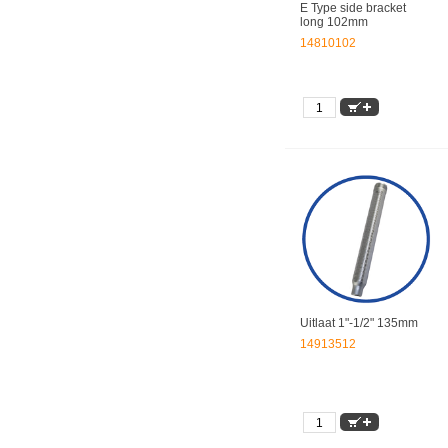
E Type side bracket
long 102mm
14810102
Uitlaat 1"-1/2" 135mm
14913512