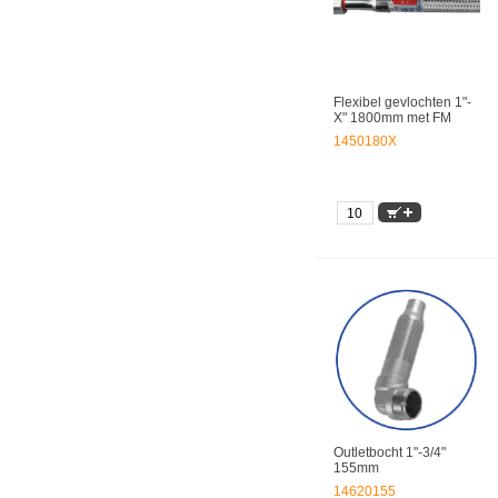
Flexibel gevlochten 1"-
X" 1800mm met FM
1450180X
Outletbocht 1"-3/4"
155mm
14620155