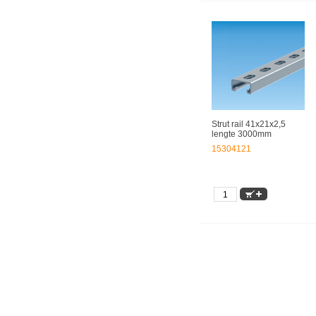
Strut rail 41x21x2,5
lengte 3000mm
15304121