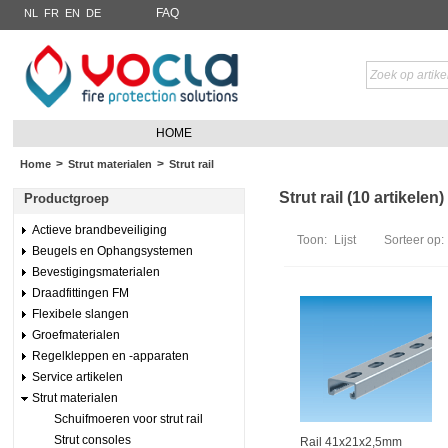
FAQ
NL
FR
EN
DE
HOME
>
>
Home
Strut materialen
Strut rail
Strut rail (10 artikelen)
Productgroep
Actieve brandbeveiliging
Toon:
Lijst
Sorteer op:
Beugels en Ophangsystemen
Bevestigingsmaterialen
Draadfittingen FM
Flexibele slangen
Groefmaterialen
Regelkleppen en -apparaten
Service artikelen
Strut materialen
Schuifmoeren voor strut rail
Strut consoles
Rail 41x21x2,5mm