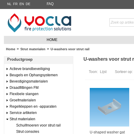
FAQ
NL
FR
EN
DE
HOME
>
>
Home
Strut materialen
U-washers voor strut rail
U-washers voor strut ra
Productgroep
Actieve brandbeveiliging
Toon:
Lijst
Sorteer op:
Beugels en Ophangsystemen
Bevestigingsmaterialen
Draadfittingen FM
Flexibele slangen
Groefmaterialen
Regelkleppen en -apparaten
Service artikelen
Strut materialen
Schuifmoeren voor strut rail
Strut consoles
U-shaped washer gat