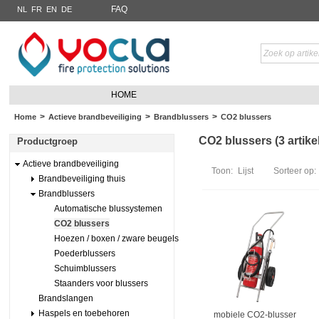
FAQ
NL
FR
EN
DE
HOME
>
>
>
Home
Actieve brandbeveiliging
Brandblussers
CO2 blussers
CO2 blussers (3 artike
Productgroep
Actieve brandbeveiliging
Toon:
Lijst
Sorteer op:
Brandbeveiliging thuis
Brandblussers
Automatische blussystemen
CO2 blussers
Hoezen / boxen / zware beugels
Poederblussers
Schuimblussers
Staanders voor blussers
Brandslangen
Haspels en toebehoren
mobiele CO2-blusser