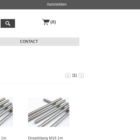
Aanmelden
(0)
CONTACT
[1]
 1m
Draadstang M16 1m