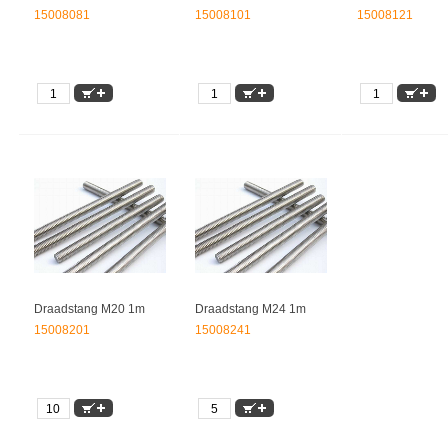
15008081
15008101
15008121
Draadstang M20 1m
Draadstang M24 1m
15008201
15008241