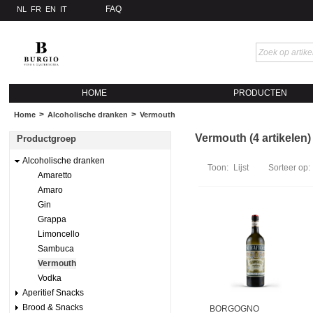
FAQ
NL
FR
EN
IT
HOME
PRODUCTEN
>
>
Home
Alcoholische dranken
Vermouth
Vermouth (4 artikelen)
Productgroep
Alcoholische dranken
Toon:
Lijst
Sorteer op:
Amaretto
Amaro
Gin
Grappa
Limoncello
Sambuca
Vermouth
Vodka
Aperitief Snacks
Brood & Snacks
BORGOGNO