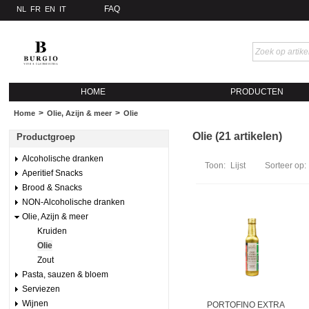
FAQ
NL
FR
EN
IT
HOME
PRODUCTEN
>
>
Home
Olie, Azijn & meer
Olie
Olie (21 artikelen)
Productgroep
Alcoholische dranken
Toon:
Lijst
Sorteer op:
Aperitief Snacks
Brood & Snacks
NON-Alcoholische dranken
Olie, Azijn & meer
Kruiden
Olie
Zout
Pasta, sauzen & bloem
Serviezen
Wijnen
PORTOFINO EXTRA