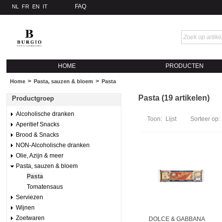
FAQ
NL
FR
EN
IT
HOME
PRODUCTEN
>
>
Home
Pasta, sauzen & bloem
Pasta
Pasta (19 artikelen)
Productgroep
Alcoholische dranken
Toon:
Lijst
Sorteer op:
Aperitief Snacks
Brood & Snacks
NON-Alcoholische dranken
Olie, Azijn & meer
Pasta, sauzen & bloem
Pasta
Tomatensaus
Serviezen
Wijnen
Zoetwaren
DOLCE & GABBANA