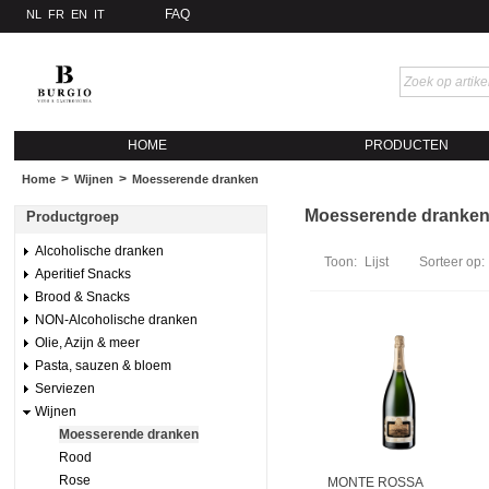
FAQ
NL
FR
EN
IT
HOME
PRODUCTEN
>
>
Home
Wijnen
Moesserende dranken
Moesserende dranken (
Productgroep
Alcoholische dranken
Toon:
Lijst
Sorteer op:
Aperitief Snacks
Brood & Snacks
NON-Alcoholische dranken
Olie, Azijn & meer
Pasta, sauzen & bloem
Serviezen
Wijnen
Moesserende dranken
Rood
Rose
MONTE ROSSA