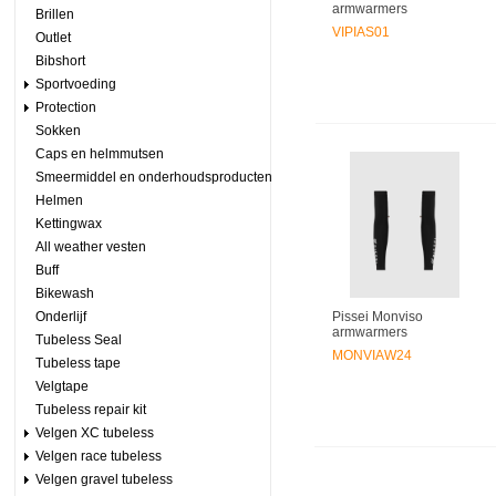
armwarmers
Brillen
VIPIAS01
Outlet
Bibshort
Sportvoeding
Protection
Sokken
Caps en helmmutsen
Smeermiddel en onderhoudsproducten
Helmen
Kettingwax
All weather vesten
Buff
Bikewash
Onderlijf
Pissei Monviso
armwarmers
Tubeless Seal
MONVIAW24
Tubeless tape
Velgtape
Tubeless repair kit
Velgen XC tubeless
Velgen race tubeless
Velgen gravel tubeless