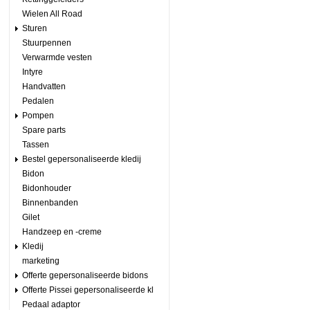
Wielen All Road
Sturen
Stuurpennen
Verwarmde vesten
Intyre
Handvatten
Pedalen
Pompen
Spare parts
Tassen
Bestel gepersonaliseerde kledij
Bidon
Bidonhouder
Binnenbanden
Gilet
Handzeep en -creme
Kledij
marketing
Offerte gepersonaliseerde bidons
Offerte Pissei gepersonaliseerde kl
Pedaal adaptor