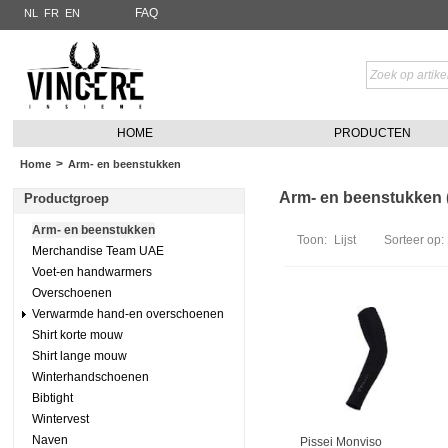
FAQ
NL
FR
EN
HOME
PRODUCTEN
>
Home
Arm- en beenstukken
Arm- en beenstukken (
Productgroep
Arm- en beenstukken
Toon:
Lijst
Sorteer op:
Merchandise Team UAE
Voet-en handwarmers
Overschoenen
Verwarmde hand-en overschoenen
Shirt korte mouw
Shirt lange mouw
Winterhandschoenen
Bibtight
Wintervest
Naven
Pissei Monviso