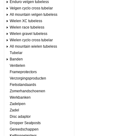
Enduro velgen tubeless
Velgen cyclo cross tubelar
All mountain velgen tubeless
Wielen XC tubeless
Wielen race tubeless
Wielen gravel tubeless
Wielen cyclo cross tubelar
All mountain wielen tubeless
Tubelar
Banden
Ventielen
Frameprotectors
Verzorgingsproducten
Fietsstandaards
Zomerhandschoenen
Werkbanken
Zadelpen
Zadel
Disc adaptor
Dropper Seatposts
Gereedschappen
Kettinggeleiders