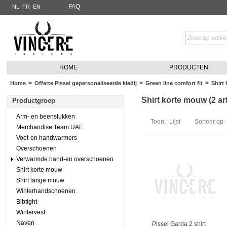
FAQ
NL
FR
EN
HOME
PRODUCTEN
>
>
>
Home
Offerte Pissei gepersonaliseerde kledij
Green line comfort fit
Shirt
Shirt korte mouw (2 art
Productgroep
Arm- en beenstukken
Toon:
Lijst
Sorteer op:
Merchandise Team UAE
Voet-en handwarmers
Overschoenen
Verwarmde hand-en overschoenen
Shirt korte mouw
Shirt lange mouw
Winterhandschoenen
Bibtight
Wintervest
Naven
Pissei Garda 2 shirt