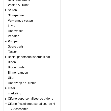
Wielen All Road
Sturen
Stuurpennen
Verwarmde vesten
Intyre
Handvatten
Pedalen
Pompen
Spare parts
Tassen
Bestel gepersonaliseerde kledij
Bidon
Bidonhouder
Binnenbanden
Gilet
Handzeep en -creme
Kledij
marketing
Offerte gepersonaliseerde bidons
Offerte Pissei gepersonaliseerde kl
Accesoires