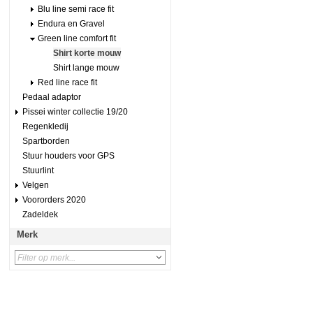
Blu line semi race fit
Endura en Gravel
Green line comfort fit
Shirt korte mouw
Shirt lange mouw
Red line race fit
Pedaal adaptor
Pissei winter collectie 19/20
Regenkledij
Spartborden
Stuur houders voor GPS
Stuurlint
Velgen
Voororders 2020
Zadeldek
Merk