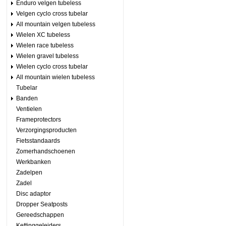
Enduro velgen tubeless
Velgen cyclo cross tubelar
All mountain velgen tubeless
Wielen XC tubeless
Wielen race tubeless
Wielen gravel tubeless
Wielen cyclo cross tubelar
All mountain wielen tubeless
Tubelar
Banden
Ventielen
Frameprotectors
Verzorgingsproducten
Fietsstandaards
Zomerhandschoenen
Werkbanken
Zadelpen
Zadel
Disc adaptor
Dropper Seatposts
Gereedschappen
Kettinggeleiders