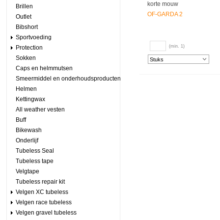
korte mouw
Brillen
OF-GARDA 2
Outlet
Bibshort
Sportvoeding
(min. 1)
Protection
Sokken
Caps en helmmutsen
Smeermiddel en onderhoudsproducten
Helmen
Kettingwax
All weather vesten
Buff
Bikewash
Onderlijf
Tubeless Seal
Tubeless tape
Velgtape
Tubeless repair kit
Velgen XC tubeless
Velgen race tubeless
Velgen gravel tubeless