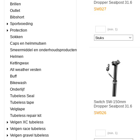
Dropper Seatpost 31.6
Brillen
SW027
Outlet
Bibshort
Sportvoeding
(min. 1)
Protection
Sokken
Caps en helmmutsen
Smeermiddel en onderhoudsproducten
Helmen
Kettingwax
All weather vesten
Buff
Bikewash
Onderlijf
Tubeless Seal
Switch SW-150mm
Tubeless tape
Dropper Seatpost 31.6
Velgtape
SW026
Tubeless repair kit
Velgen XC tubeless
Velgen race tubeless
(min. 1)
Velgen gravel tubeless