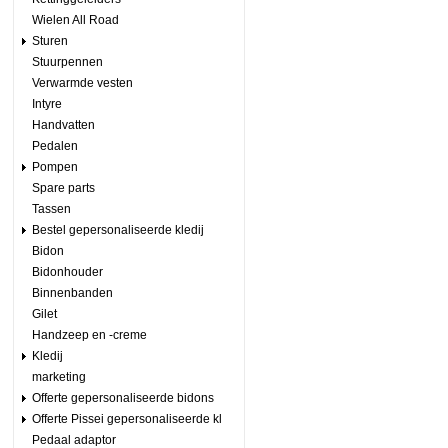
Wielen All Road
Sturen
Stuurpennen
Verwarmde vesten
Intyre
Handvatten
Pedalen
Pompen
Spare parts
Tassen
Bestel gepersonaliseerde kledij
Bidon
Bidonhouder
Binnenbanden
Gilet
Handzeep en -creme
Kledij
marketing
Offerte gepersonaliseerde bidons
Offerte Pissei gepersonaliseerde kl
Pedaal adaptor