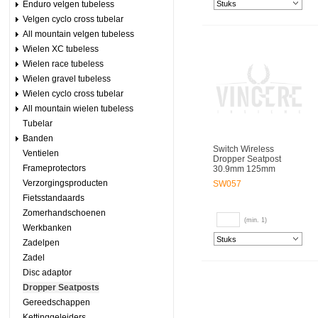
Enduro velgen tubeless
Velgen cyclo cross tubelar
All mountain velgen tubeless
Wielen XC tubeless
Wielen race tubeless
Wielen gravel tubeless
Wielen cyclo cross tubelar
All mountain wielen tubeless
Tubelar
Banden
Switch Wireless
Ventielen
Dropper Seatpost
Frameprotectors
30.9mm 125mm
Verzorgingsproducten
SW057
Fietsstandaards
Zomerhandschoenen
(min. 1)
Werkbanken
Zadelpen
Zadel
Disc adaptor
Dropper Seatposts
Gereedschappen
Kettinggeleiders