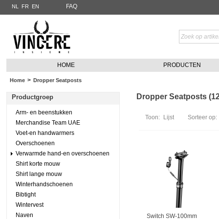
FAQ
NL
FR
EN
HOME
PRODUCTEN
>
Home
Dropper Seatposts
Dropper Seatposts (12 
Productgroep
Arm- en beenstukken
Toon:
Lijst
Sorteer op:
Merchandise Team UAE
Voet-en handwarmers
Overschoenen
Verwarmde hand-en overschoenen
Shirt korte mouw
Shirt lange mouw
Winterhandschoenen
Bibtight
Wintervest
Naven
Switch SW-100mm