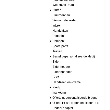
Wielen All Road
Sturen
Stuurpennen
Verwarmde vesten
Intyre
Handvatten
Pedalen
Pompen
Spare parts
Tassen
Bestel gepersonaliseerde kledij
Bidon
Bidonhouder
Binnenbanden
Gilet
Handzeep en -creme
Kledij
marketing
Offerte gepersonaliseerde bidons
Offerte Pissei gepersonaliseerde kl
Pedaal adaptor