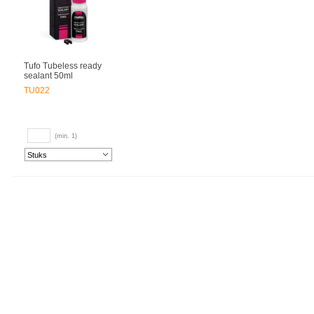
Tufo Tubeless ready
sealant 50ml
TU022
(min. 1)