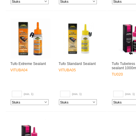
Tufo Extreme Sealant
Tufo Standard Sealant
Tufo Tubeless
sealant 1000m
VITUBA04
VITUBA05
TU020
(min. 1)
(min. 1)
(min. 1)