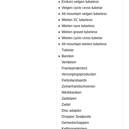
Enduro velgen tubeless
Velgen cyclo cross tubelar
All mountain velgen tubeless
Wielen XC tubeless
Wielen race tubeless
Wielen gravel tubeless
Wielen cyclo cross tubelar
All mountain wielen tubeless
Tubelar
Banden
Ventielen
Frameprotectors
Verzorgingsproducten
Fietsstandaards
Zomerhandschoenen
Werkbanken
Zadelpen
Zadel
Disc adaptor
Dropper Seatposts
Gereedschappen
Kettinggeleiders