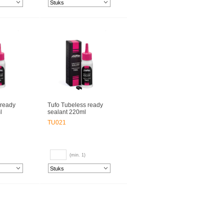
 ready
Tufo Tubeless ready
l
sealant 220ml
TU021
(min. 1)