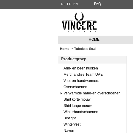
FAQ
NL
FR
EN
HOME
>
Home
Tubeless Seal
Productgroep
Arm- en beenstukken
Merchandise Team UAE
Voet-en handwarmers
Overschoenen
Verwarmde hand-en overschoenen
Shirt korte mouw
Shirt lange mouw
Winterhandschoenen
Bibtight
Wintervest
Naven