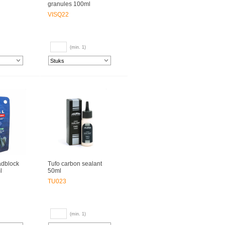
granules 100ml
VISQ22
(min. 1)
adblock
Tufo carbon sealant
l
50ml
TU023
(min. 1)