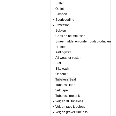
Brillen
Outlet
Bibshort
Sportvoeding
Protection
Sokken
Caps en helmmutsen
Smeermiddel en onderhoudsproducten
Helmen
Kettingwax
All weather vesten
Buff
Bikewash
Onderlijf
Tubeless Seal
Tubeless tape
Velgtape
Tubeless repair kit
Velgen XC tubeless
Velgen race tubeless
Velgen gravel tubeless