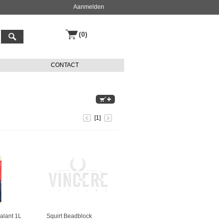
Aanmelden
(0)
CONTACT
[1]
alant 1L
Squirt Beadblock