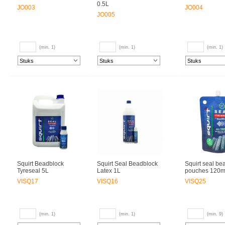
0.5L
JO003
JO004
JO005
(min. 1)
(min. 1)
(min. 1)
Squirt Beadblock
Squirt Seal Beadblock
Squirt seal be
Tyreseal 5L
Latex 1L
pouches 120m
VISQ17
VISQ16
VISQ25
(min. 1)
(min. 1)
(min. 9)