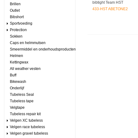
bibtight Team HST
Brillen
433-HST ABETONE2
Outlet
Bibshort
Sportvoeding
Protection
Sokken
Caps en helmmutsen
Smeermiddel en onderhoudsproducten
Helmen
Kettingwax
All weather vesten
Buff
Bikewash
Onderlijf
Tubeless Seal
Tubeless tape
Velgtape
Tubeless repair kit
Velgen XC tubeless
Velgen race tubeless
Velgen gravel tubeless