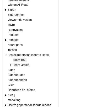
Wielen All Road
Sturen
Stuurpennen
Verwarmde vesten
Intyre
Handvatten
Pedalen
Pompen
Spare parts
Tassen
Bestel gepersonaliseerde kledij
Team HST
Team Otaola
Bidon
Bidonhouder
Binnenbanden
Gilet
Handzeep en -creme
Kledij
marketing
Offerte gepersonaliseerde bidons