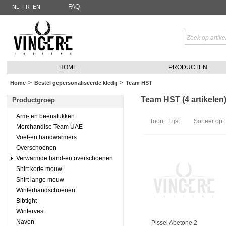
FAQ
NL
FR
EN
HOME
PRODUCTEN
>
>
Home
Bestel gepersonaliseerde kledij
Team HST
Team HST (4 artikelen
Productgroep
Arm- en beenstukken
Toon:
Lijst
Sorteer op:
Merchandise Team UAE
Voet-en handwarmers
Overschoenen
Verwarmde hand-en overschoenen
Shirt korte mouw
Shirt lange mouw
Winterhandschoenen
Bibtight
Wintervest
Naven
Pissei Abetone 2