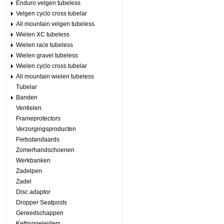
Enduro velgen tubeless
Velgen cyclo cross tubelar
All mountain velgen tubeless
Wielen XC tubeless
Wielen race tubeless
Wielen gravel tubeless
Wielen cyclo cross tubelar
All mountain wielen tubeless
Tubelar
Banden
Ventielen
Frameprotectors
Verzorgingsproducten
Fietsstandaards
Zomerhandschoenen
Werkbanken
Zadelpen
Zadel
Disc adaptor
Dropper Seatposts
Gereedschappen
Kettinggeleiders