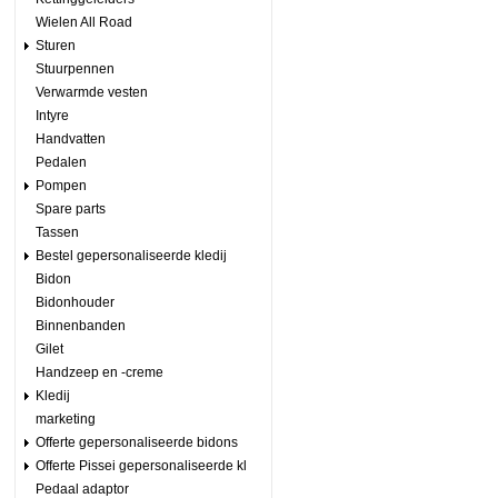
Wielen All Road
Sturen
Stuurpennen
Verwarmde vesten
Intyre
Handvatten
Pedalen
Pompen
Spare parts
Tassen
Bestel gepersonaliseerde kledij
Bidon
Bidonhouder
Binnenbanden
Gilet
Handzeep en -creme
Kledij
marketing
Offerte gepersonaliseerde bidons
Offerte Pissei gepersonaliseerde kl
Pedaal adaptor