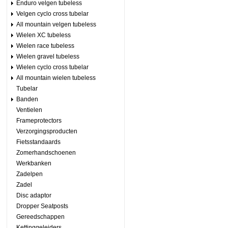
Enduro velgen tubeless
Velgen cyclo cross tubelar
All mountain velgen tubeless
Wielen XC tubeless
Wielen race tubeless
Wielen gravel tubeless
Wielen cyclo cross tubelar
All mountain wielen tubeless
Tubelar
Banden
Ventielen
Frameprotectors
Verzorgingsproducten
Fietsstandaards
Zomerhandschoenen
Werkbanken
Zadelpen
Zadel
Disc adaptor
Dropper Seatposts
Gereedschappen
Kettinggeleiders