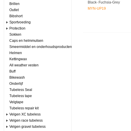
Black- Fuchsia-Grey
Brillen
MYN-UP19
Outlet
Bibshort
Sportvoeding
Protection
Sokken
Caps en helmmutsen
Smeermiddel en onderhoudsproducten
Helmen
Kettingwax
All weather vesten
Buff
Bikewash
Onderlijf
Tubeless Seal
Tubeless tape
Velgtape
Tubeless repair kit
Velgen XC tubeless
Velgen race tubeless
Velgen gravel tubeless