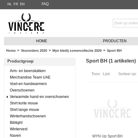
FAQ
NL
FR
EN
HOME
PRODUCTEN
>
>
>
Home
Voororders 2020
Myn kledij zomercollectie 2020
Sport BH
Sport BH (1 artikelen)
Productgroep
Arm- en beenstukken
Toon:
Lijst
Sorteer op:
Merchandise Team UAE
Voet-en handwarmers
Overschoenen
Verwarmde hand-en overschoenen
Shirt korte mouw
Shirt lange mouw
Winterhandschoenen
Bibtight
Wintervest
Naven
MYN Up Sport BH