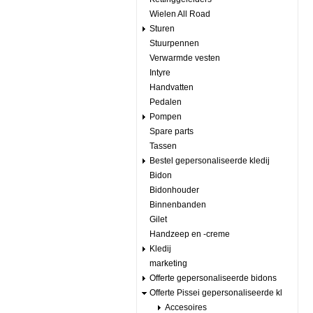
Wielen All Road
Sturen
Stuurpennen
Verwarmde vesten
Intyre
Handvatten
Pedalen
Pompen
Spare parts
Tassen
Bestel gepersonaliseerde kledij
Bidon
Bidonhouder
Binnenbanden
Gilet
Handzeep en -creme
Kledij
marketing
Offerte gepersonaliseerde bidons
Offerte Pissei gepersonaliseerde kl
Accesoires