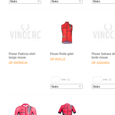
Pissei Patricia shirt
Pissei Rolle gilet
Pissei Sahara shi
lange mouw
korte mouw
OF-ROLLE
OF-PATRICIA
OF-SAHARA
(min. 1)
(min. 1)