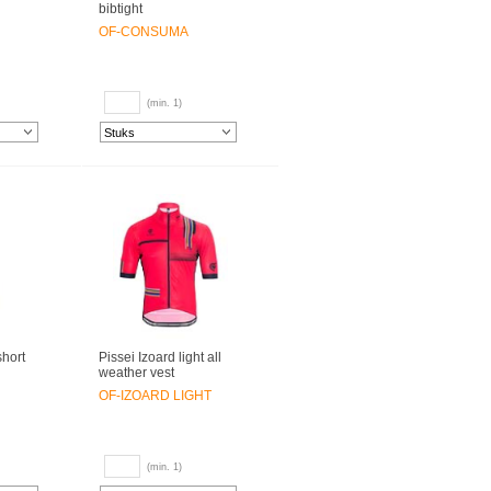
bibtight
OF-CONSUMA
(min. 1)
short
Pissei Izoard light all
weather vest
OF-IZOARD LIGHT
(min. 1)