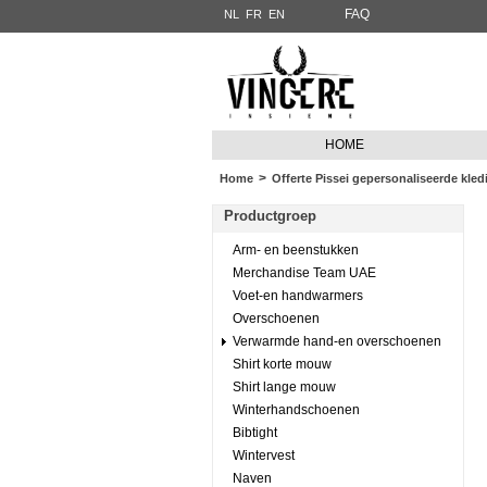
FAQ
NL
FR
EN
HOME
>
Home
Offerte Pissei gepersonaliseerde kledi
Productgroep
Arm- en beenstukken
Merchandise Team UAE
Voet-en handwarmers
Overschoenen
Verwarmde hand-en overschoenen
Shirt korte mouw
Shirt lange mouw
Winterhandschoenen
Bibtight
Wintervest
Naven