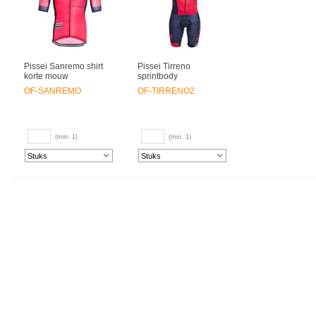
Pissei Sanremo shirt
Pissei Tirreno
korte mouw
sprintbody
OF-SANREMO
OF-TIRRENO2
(min. 1)
(min. 1)