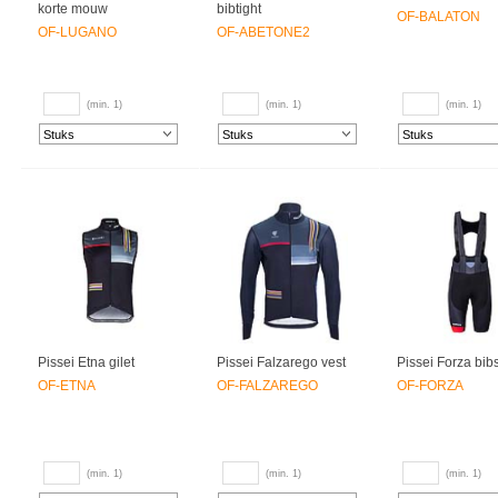
korte mouw
bibtight
OF-BALATON
OF-LUGANO
OF-ABETONE2
(min. 1)
(min. 1)
(min. 1)
Pissei Etna gilet
Pissei Falzarego vest
Pissei Forza bib
OF-ETNA
OF-FALZAREGO
OF-FORZA
(min. 1)
(min. 1)
(min. 1)