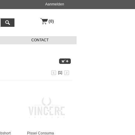
Aanmelden
(0)
CONTACT
[1]
ibshort
Pissei Consuma