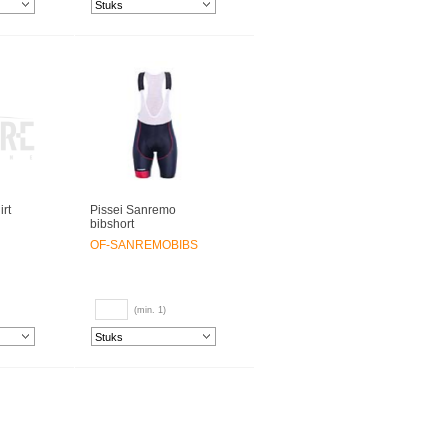
rt
Pissei Sanremo
bibshort
OF-SANREMOBIBS
(min. 1)