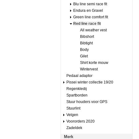
Blu line semi race fit
Endura en Gravel
Green line comfort fit
Red line race fit
All weather vest
Bibshort
Bibtight
Body
Gilet
Shirt korte mouw
Wintervest
Pedaal adaptor
Pissei winter collectie 19/20
Regenkledij
Spartborden
Stuur houders voor GPS
Stuurlint
Velgen
Voororders 2020
Zadeldek
Merk