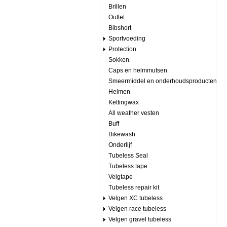
Brillen
Outlet
Bibshort
Sportvoeding
Protection
Sokken
Caps en helmmutsen
Smeermiddel en onderhoudsproducten
Helmen
Kettingwax
All weather vesten
Buff
Bikewash
Onderlijf
Tubeless Seal
Tubeless tape
Velgtape
Tubeless repair kit
Velgen XC tubeless
Velgen race tubeless
Velgen gravel tubeless