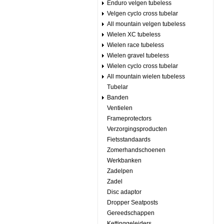
Enduro velgen tubeless
Velgen cyclo cross tubelar
All mountain velgen tubeless
Wielen XC tubeless
Wielen race tubeless
Wielen gravel tubeless
Wielen cyclo cross tubelar
All mountain wielen tubeless
Tubelar
Banden
Ventielen
Frameprotectors
Verzorgingsproducten
Fietsstandaards
Zomerhandschoenen
Werkbanken
Zadelpen
Zadel
Disc adaptor
Dropper Seatposts
Gereedschappen
Kettinggeleiders